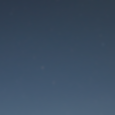
Der Wartungsmodus is
eingeschaltet
Die Website ist in Kürze wieder erreichbar
Passwort zurücksetzen